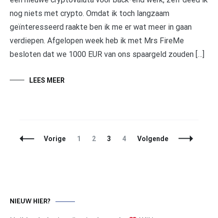
nog niets met crypto. Omdat ik toch langzaam
geïnteresseerd raakte ben ik me er wat meer in gaan
verdiepen. Afgelopen week heb ik met Mrs FireMe
besloten dat we 1000 EUR van ons spaargeld zouden […]
LEES MEER
Berichtnavigatie
Pagina
Pagina
Pagina
Pagina
Vorige
1
2
3
4
Volgende
NIEUW HIER?