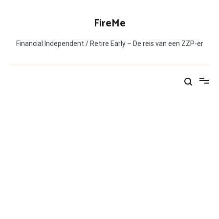
Ga
naar
FireMe
de
inhoud
Financial Independent / Retire Early – De reis van een ZZP-er