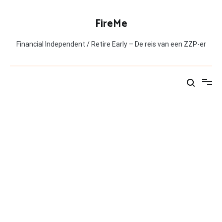
Ga
naar
FireMe
de
inhoud
Financial Independent / Retire Early – De reis van een ZZP-er