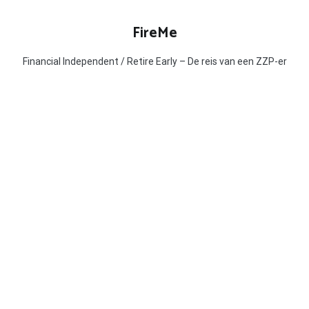
Ga
naar
FireMe
de
inhoud
Financial Independent / Retire Early – De reis van een ZZP-er