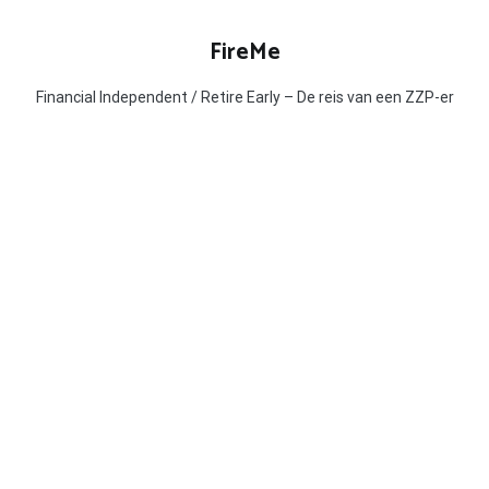
Ga
naar
FireMe
de
inhoud
Financial Independent / Retire Early – De reis van een ZZP-er