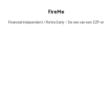
Ga
naar
FireMe
de
inhoud
Financial Independent / Retire Early – De reis van een ZZP-er