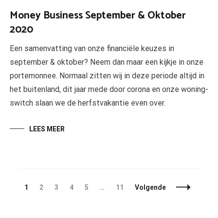
Money Business September & Oktober
2020
Een samenvatting van onze financiële keuzes in
september & oktober? Neem dan maar een kijkje in onze
portemonnee. Normaal zitten wij in deze periode altijd in
het buitenland, dit jaar mede door corona en onze woning-
switch slaan we de herfstvakantie even over.
LEES MEER
Berichtnavigatie
Pagina
Pagina
Pagina
Pagina
Pagina
Pagina
1
2
3
4
5
…
11
Volgende