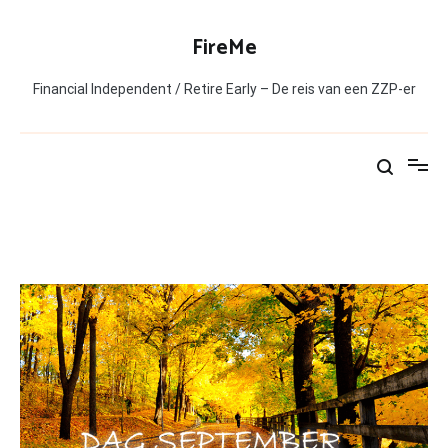
Ga
naar
FireMe
de
inhoud
Financial Independent / Retire Early – De reis van een ZZP-er