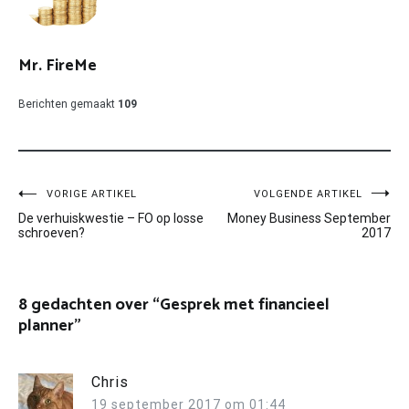
Mr. FireMe
Berichten gemaakt
109
Bericht
VORIGE ARTIKEL
VOLGENDE ARTIKEL
De verhuiskwestie – FO op losse
Money Business September
navigatie
schroeven?
2017
8 gedachten over “
Gesprek met financieel
planner
”
Chris
19 september 2017 om 01:44