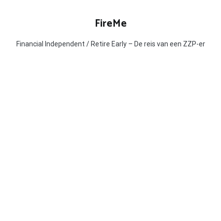
Ga
naar
FireMe
de
inhoud
Financial Independent / Retire Early – De reis van een ZZP-er