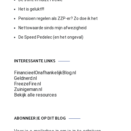
Het is gelukt!!!
Pensioen regelen als ZZP-er? Zo doe ik het
Nettowaarde sinds mijn afwezigheid
De Speed Pedelec (en het ongeval)
INTERESSANTE LINKS
FinancieelOnafhankelijkBlog.nl
Geldnerd.nl
FreezeFire.nl
Zuinigeman.nl
Bekijk alle resources
ABONNEER JE OP DIT BLOG