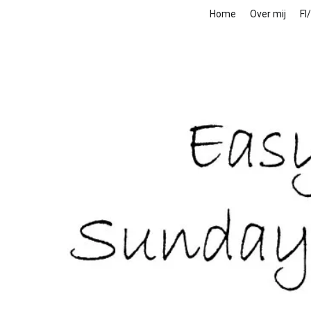
Home
Over mij
FI