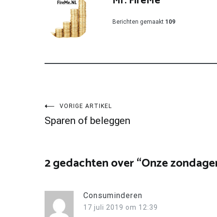
Mr. FireMe
Berichten gemaakt
109
Bericht
VORIGE ARTIKEL
Sparen of beleggen
navigatie
2 gedachten over “
Onze zondage
Consuminderen
17 juli 2019 om 12:39