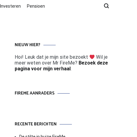
Investeren
Pensioen
NIEUW HIER?
Hoi! Leuk dat je mijn site bezoekt
Wil je
meer weten over Mr FireMe?
Bezoek deze
pagina voor mijn verhaal
.
FIREME AANRADERS
RECENTE BERICHTEN
De stilte in huize FireMe