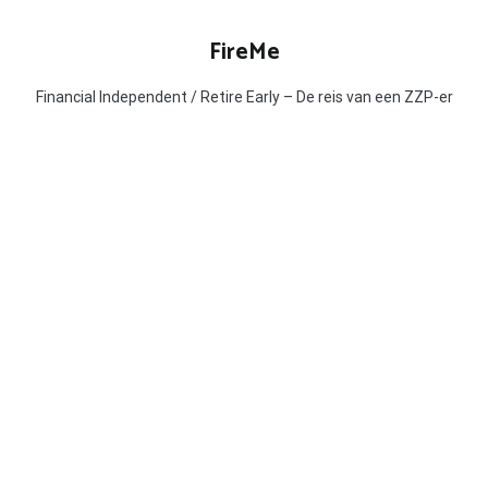
Ga
naar
FireMe
de
inhoud
Financial Independent / Retire Early – De reis van een ZZP-er