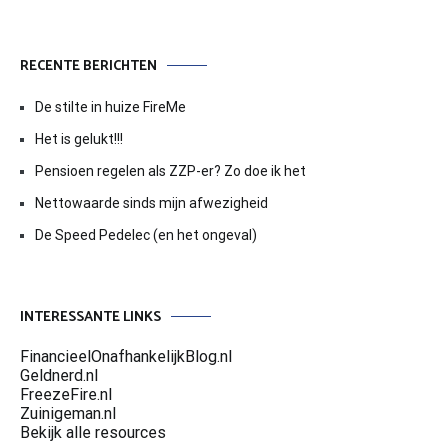
RECENTE BERICHTEN
De stilte in huize FireMe
Het is gelukt!!!
Pensioen regelen als ZZP-er? Zo doe ik het
Nettowaarde sinds mijn afwezigheid
De Speed Pedelec (en het ongeval)
INTERESSANTE LINKS
FinancieelOnafhankelijkBlog.nl
Geldnerd.nl
FreezeFire.nl
Zuinigeman.nl
Bekijk alle resources