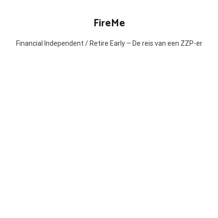
Ga
naar
FireMe
de
inhoud
Financial Independent / Retire Early – De reis van een ZZP-er