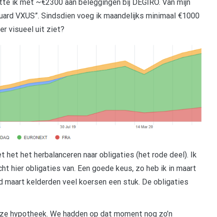
rtte ik met ~€2300 aan beleggingen bij DEGIRO. Van mijn
guard VXUS”. Sindsdien voeg ik maandelijks minimaal €1000
r visueel uit ziet?
t het het herbalanceren naar obligaties (het rode deel). Ik
cht hier obligaties van. Een goede keus, zo heb ik in maart
d maart kelderden veel koersen een stuk. De obligaties
nze hypotheek. We hadden op dat moment nog zo’n