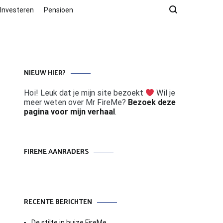
Investeren
Pensioen
NIEUW HIER?
Hoi! Leuk dat je mijn site bezoekt
Wil je
meer weten over Mr FireMe?
Bezoek deze
pagina voor mijn verhaal
.
FIREME AANRADERS
RECENTE BERICHTEN
De stilte in huize FireMe