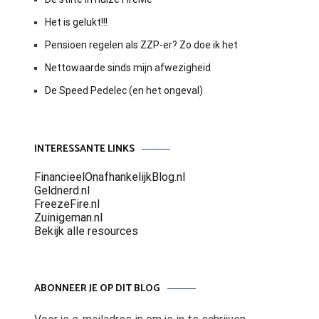
Het is gelukt!!!
Pensioen regelen als ZZP-er? Zo doe ik het
Nettowaarde sinds mijn afwezigheid
De Speed Pedelec (en het ongeval)
INTERESSANTE LINKS
FinancieelOnafhankelijkBlog.nl
Geldnerd.nl
FreezeFire.nl
Zuinigeman.nl
Bekijk alle resources
ABONNEER JE OP DIT BLOG